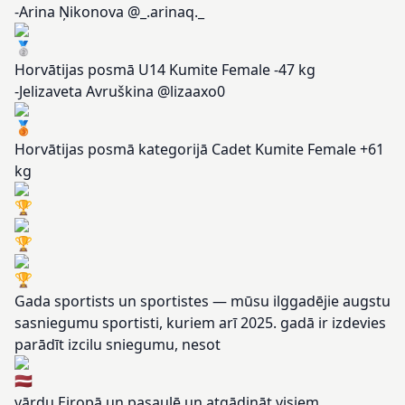
-Arina Ņikonova @_.arinaq._
Horvātijas posmā U14 Kumite Female -47 kg
-Jelizaveta Avruškina @lizaaxo0
Horvātijas posmā kategorijā Cadet Kumite Female +61
kg
Gada sportists un sportistes — mūsu ilggadējie augstu
sasniegumu sportisti, kuriem arī 2025. gadā ir izdevies
parādīt izcilu sniegumu, nesot
vārdu Eiropā un pasaulē un atgādināt visiem