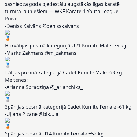
sasniedza goda pjedestālu augstākās līgas karatē
turnīrā jauniešiem — WKF Karate-1 Youth League!
Puiši:
-Deniss Kalvāns @denisskalvans
Horvātijas posmā kategorijā U21 Kumite Male -75 kg
-Marks Zakmans @m_zakmans
Itālijas posmā kategorijā Cadet Kumite Male -63 kg
Meitenes:
-Arianna Spradziņa @_arianchiks_
Spānijas posmā kategorijā Cadet Kumite Female -61 kg
-Uļjana Pizāne @bik.ula
Spānijas posmā U14 Kumite Female +52 kg