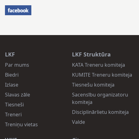
LKF
LKF Struktūra
Par mums
KATA Treneru komiteja
Biedri
KUMITE Treneru komiteja
Izlase
Tiesnešu komiteja
Slavas zāle
Sacensību organizatoru
komiteja
Tiesneši
Disciplinārlietu komiteja
Treneri
Valde
Treniņu vietas