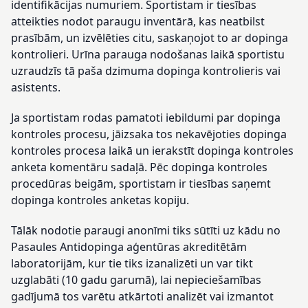
identifikācijas numuriem. Sportistam ir tiesības
atteikties nodot paraugu inventārā, kas neatbilst
prasībām, un izvēlēties citu, saskaņojot to ar dopinga
kontrolieri. Urīna parauga nodošanas laikā sportistu
uzraudzīs tā paša dzimuma dopinga kontrolieris vai
asistents.
Ja sportistam rodas pamatoti iebildumi par dopinga
kontroles procesu, jāizsaka tos nekavējoties dopinga
kontroles procesa laikā un ierakstīt dopinga kontroles
anketa komentāru sadaļā. Pēc dopinga kontroles
procedūras beigām, sportistam ir tiesības saņemt
dopinga kontroles anketas kopiju.
Tālāk nodotie paraugi anonīmi tiks sūtīti uz kādu no
Pasaules Antidopinga aģentūras akreditētām
laboratorijām, kur tie tiks izanalizēti un var tikt
uzglabāti (10 gadu garumā), lai nepieciešamības
gadījumā tos varētu atkārtoti analizēt vai izmantot