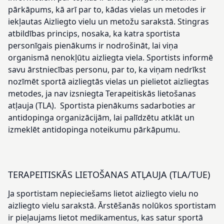
pārkāpums, kā arī par to, kādas vielas un metodes ir
iekļautas Aizliegto vielu un metožu sarakstā. Stingras
atbildības princips, nosaka, ka katra sportista
personīgais pienākums ir nodrošināt, lai viņa
organismā nenokļūtu aizliegta viela. Sportists informē
savu ārstniecības personu, par to, ka viņam nedrīkst
nozīmēt sportā aizliegtās vielas un pielietot aizliegtas
metodes, ja nav izsniegta Terapeitiskās lietošanas
atļauja (TLA). Sportista pienākums sadarboties ar
antidopinga organizācijām, lai palīdzētu atklāt un
izmeklēt antidopinga noteikumu pārkāpumu.
TERAPEITISKĀS LIETOŠANAS ATĻAUJA (TLA/TUE)
Ja sportistam nepieciešams lietot aizliegto vielu no
aizliegto vielu sarakstā. Ārstēšanās nolūkos sportistam
ir pieļaujams lietot medikamentus, kas satur sportā