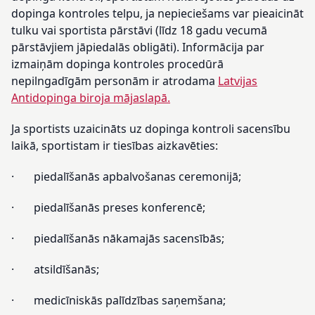
dopinga kontroles telpu, ja nepieciešams var pieaicināt
tulku vai sportista pārstāvi (līdz 18 gadu vecumā
pārstāvjiem jāpiedalās obligāti). Informācija par
izmaiņām dopinga kontroles procedūrā
nepilngadīgām personām ir atrodama
Latvijas
Antidopinga biroja mājaslapā.
Ja sportists uzaicināts uz dopinga kontroli sacensību
laikā, sportistam ir tiesības aizkavēties:
· piedalīšanās apbalvošanas ceremonijā;
· piedalīšanās preses konferencē;
· piedalīšanās nākamajās sacensībās;
· atsildīšanās;
· medicīniskās palīdzības saņemšana;