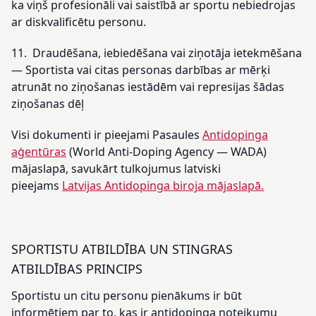
ka viņš profesionāli vai saistībā ar sportu nebiedrojas
ar diskvalificētu personu.
11. Draudēšana, iebiedēšana vai ziņotāja ietekmēšana
— Sportista vai citas personas darbības ar mērķi
atrunāt no ziņošanas iestādēm vai represijas šādas
ziņošanas dēļ
Visi dokumenti ir pieejami Pasaules
Antidopinga
aģentūras
(World Anti-Doping Agency — WADA)
mājaslapā, savukārt tulkojumus latviski
pieejams
Latvijas Antidopinga biroja mājaslapā.
SPORTISTU ATBILDĪBA UN STINGRAS
ATBILDĪBAS PRINCIPS
Sportistu un citu personu pienākums ir būt
informētiem par to, kas ir antidopinga noteikumu