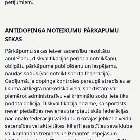
pētījumiem.
ANTIDOPINGA NOTEIKUMU PĀRKAPUMU
SEKAS
Pārkāpumu sekas ietver sacensību rezultātu
anulēšanu, diskvalifikācijas perioda noteikšanu,
obligātu pārkāpuma publicēšanu un iespējams,
naudas sodus (var noteikt sporta federācija).
Gadījumā, ja dopinga kontroles paraugā atradīsies ar
likuma aizliegta narkotiskā viela, sportistam var
piemērot administratīvu vai kriminālu sodu lieta tiks
nodota policijā. Diskvalifikācija nozīmē, ka sportists
nevar piedalīties nevienas starptautiskās federācijas,
nacionālo federāciju vai klubu rīkotājās jebkāda veida
sacensības vai aktivitātes, kā arī iesaistīties sava kluba
vai komandas treniņos un izmantot iespējas un