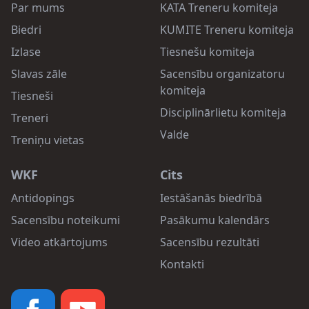
Par mums
KATA Treneru komiteja
Biedri
KUMITE Treneru komiteja
Izlase
Tiesnešu komiteja
Slavas zāle
Sacensību organizatoru
komiteja
Tiesneši
Disciplinārlietu komiteja
Treneri
Valde
Treniņu vietas
WKF
Cits
Antidopings
Iestāšanās biedrībā
Sacensību noteikumi
Pasākumu kalendārs
Video atkārtojums
Sacensību rezultāti
Kontakti