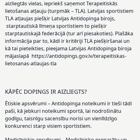
aizliegtās vielas, iepriekš saņemot Terapeitiskās
lietošanas atļauju (turpmāk – TLA). Latvijas sportistiem
TLA atļaujas piešķir Latvijas Antidopinga birojs,
starptautiskā līmeņa sportistiem to piešķir
starptautiskajā federācijā (tur arī piesakoties). Plašāka
informācija par to, kādi ir kritēriji TLA piešķiršanai un
kā tai pieteikties, pieejama Latvijas Antidopinga biroja
mājaslapā https://antidopings.gov.lv/terapeitiskas-
lietosanas-atlaujas-tla
KĀPĒC DOPINGS IR AIZLIEGTS?
Ētiskie apsvērumi – Antidopinga noteikumi ir tieši tādi
paši, kā jebkuri noteikumi sportā, lai nodrošinātu
godīgu, taisnīgu sacensību norisi un vienlīdzīgo
konkurenci starp visiem sportistiem.
Medicīniskie apsvērumi – Medicīnisko preparātu un