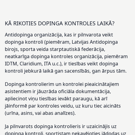
KĀ RIKOTIES DOPINGA KONTROLES LAIKĀ?
Antidopinga organizācija, kas ir pilnvarota veikt
dopinga kontroli (piemēram, Latvijas Antidopinga
birojs, sporta veida starptautiskā federācija,
neatkarīga dopinga kontroles organizācija, piemēram
IDTM, Claridium, ITA u.c.), ir tiesības veikt dopinga
kontroli jebkurā laikā gan sacensībās, gan ārpus tām.
Dopinga kontrolierim un kontrolei pieaicinātajiem
asistentiem ir jāuzrāda oficiāla dokumentācija,
apliecinot viņu tiesības ievākt paraugu, kā arī
jāinformē par kontroles veidu, uz kuru tiec aicināts
(urīna, asins, vai abas analīzes).
Ja pilnvarots dopinga kontrolieris ir uzaicinājis uz
dopinga kontroli, sportistam nekavējoties jādodas uz