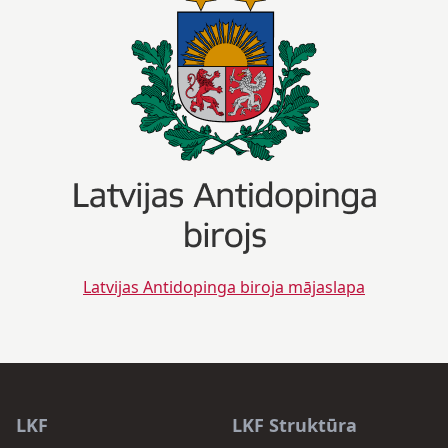
Latvijas Antidopinga biroja mājaslapa
LKF
LKF Struktūra