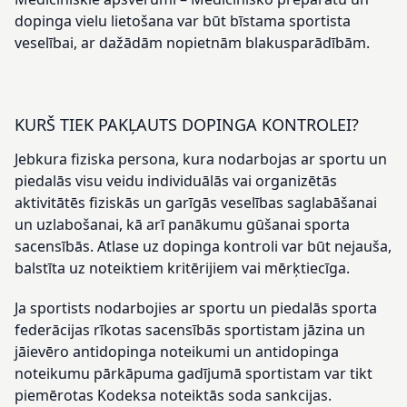
dopinga vielu lietošana var būt bīstama sportista
veselībai, ar dažādām nopietnām blakusparādībām.
KURŠ TIEK PAKĻAUTS DOPINGA KONTROLEI?
Jebkura fiziska persona, kura nodarbojas ar sportu un
piedalās visu veidu individuālās vai organizētās
aktivitātēs fiziskās un garīgās veselības saglabāšanai
un uzlabošanai, kā arī panākumu gūšanai sporta
sacensībās. Atlase uz dopinga kontroli var būt nejauša,
balstīta uz noteiktiem kritērijiem vai mērķtiecīga.
Ja sportists nodarbojies ar sportu un piedalās sporta
federācijas rīkotas sacensībās sportistam jāzina un
jāievēro antidopinga noteikumi un antidopinga
noteikumu pārkāpuma gadījumā sportistam var tikt
piemērotas Kodeksa noteiktās soda sankcijas.