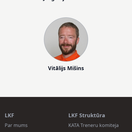
Vitālijs Mišins
LKF
LKF Struktūra
Par mums
KATA Treneru komiteja