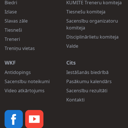
Biedri
KUMITE Treneru komiteja
Izlase
Tiesnešu komiteja
Slavas zāle
Sacensību organizatoru
komiteja
Tiesneši
Disciplinārlietu komiteja
Treneri
Valde
Treniņu vietas
WKF
Cits
Antidopings
Iestāšanās biedrībā
Sacensību noteikumi
Pasākumu kalendārs
Video atkārtojums
Sacensību rezultāti
Kontakti