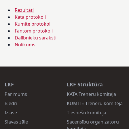
Rezultāti
Kata protokoli
Kumite protokoli
Fantom protokoli
Dalībnieku saraksti
Nolikums
LKF
LKF Struktūra
Par mums
KATA Treneru komiteja
Biedri
KUMITE Treneru komiteja
Izlase
Tiesnešu komiteja
Slavas zāle
Sacensību organizatoru
komiteja