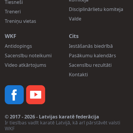
Tiesneši
Disciplinārlietu komiteja
Treneri
Valde
Treniņu vietas
WKF
Cits
Antidopings
Iestāšanās biedrībā
Sacensību noteikumi
Pasākumu kalendārs
Video atkārtojums
Sacensību rezultāti
Kontakti
© 2017 - 2026 - Latvijas karatē federācija
Ir tiesības vadīt karatē Latvijā, kā arī pārstāvēt valsti
WKF