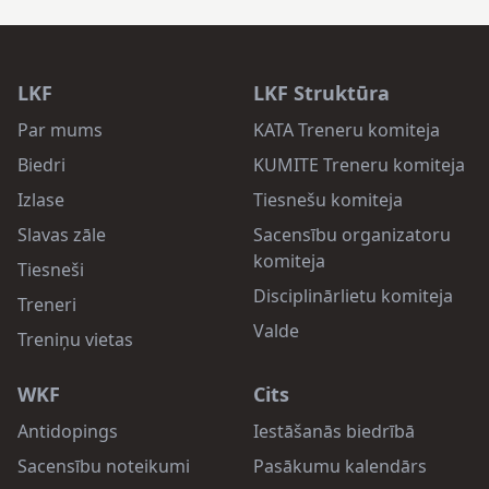
LKF
LKF Struktūra
Par mums
KATA Treneru komiteja
Biedri
KUMITE Treneru komiteja
Izlase
Tiesnešu komiteja
Slavas zāle
Sacensību organizatoru
komiteja
Tiesneši
Disciplinārlietu komiteja
Treneri
Valde
Treniņu vietas
WKF
Cits
Antidopings
Iestāšanās biedrībā
Sacensību noteikumi
Pasākumu kalendārs