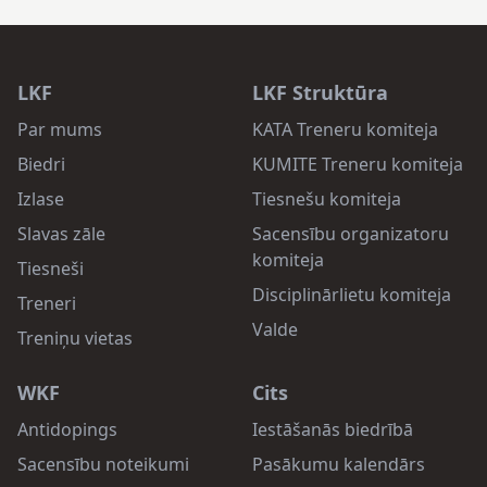
LKF
LKF Struktūra
Par mums
KATA Treneru komiteja
Biedri
KUMITE Treneru komiteja
Izlase
Tiesnešu komiteja
Slavas zāle
Sacensību organizatoru
komiteja
Tiesneši
Disciplinārlietu komiteja
Treneri
Valde
Treniņu vietas
WKF
Cits
Antidopings
Iestāšanās biedrībā
Sacensību noteikumi
Pasākumu kalendārs