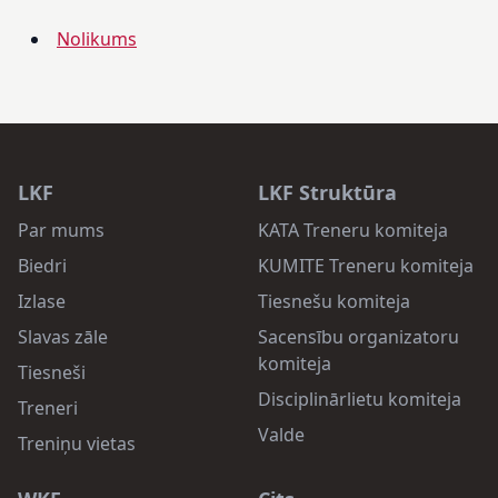
Nolikums
LKF
LKF Struktūra
Par mums
KATA Treneru komiteja
Biedri
KUMITE Treneru komiteja
Izlase
Tiesnešu komiteja
Slavas zāle
Sacensību organizatoru
komiteja
Tiesneši
Disciplinārlietu komiteja
Treneri
Valde
Treniņu vietas