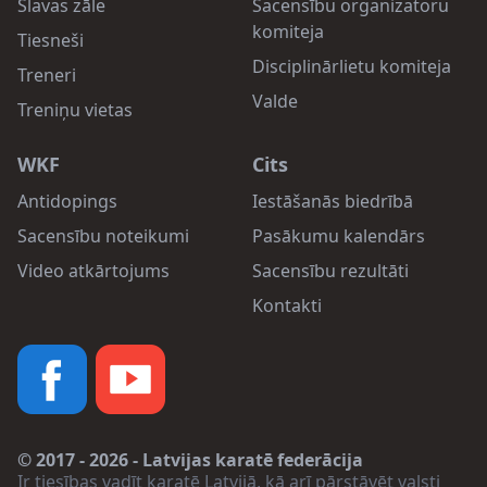
Slavas zāle
Sacensību organizatoru
komiteja
Tiesneši
Disciplinārlietu komiteja
Treneri
Valde
Treniņu vietas
WKF
Cits
Antidopings
Iestāšanās biedrībā
Sacensību noteikumi
Pasākumu kalendārs
Video atkārtojums
Sacensību rezultāti
Kontakti
© 2017 - 2026 - Latvijas karatē federācija
Ir tiesības vadīt karatē Latvijā, kā arī pārstāvēt valsti