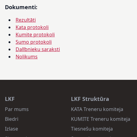
Dokumenti:
Rezultāti
Kata protokoli
Kumite protokoli
Sumo protokoli
Dalībnieku saraksti
Nolikums
LKF
LKF Struktūra
Par mums
KATA Treneru komiteja
Biedri
KUMITE Treneru komiteja
Izlase
Tiesnešu komiteja