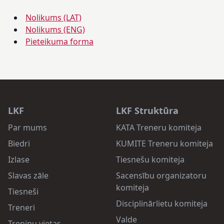
Nolikums (LAT)
Nolikums (ENG)
Pieteikuma forma
LKF
LKF Struktūra
Par mums
KATA Treneru komiteja
Biedri
KUMITE Treneru komiteja
Izlase
Tiesnešu komiteja
Slavas zāle
Sacensību organizatoru
komiteja
Tiesneši
Disciplinārlietu komiteja
Treneri
Valde
Treniņu vietas