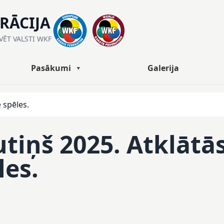
ERĀCIJA
ĀVĒT VALSTI WKF
Pasākumi
Galerija
 spēles.
utiņš 2025. Atklātā
les.