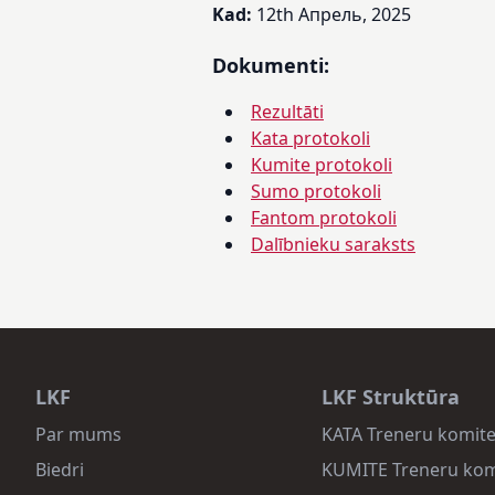
Kad:
12th Апрель, 2025
Dokumenti:
Rezultāti
Kata protokoli
Kumite protokoli
Sumo protokoli
Fantom protokoli
Dalībnieku saraksts
LKF
LKF Struktūra
Par mums
KATA Treneru komite
Biedri
KUMITE Treneru kom