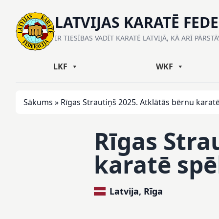
LATVIJAS KARATĒ FED
IR TIESĪBAS VADĪT KARATĒ LATVIJĀ, KĀ ARĪ PĀRST
LKF
WKF
Sākums
»
Rīgas Strautiņš 2025. Atklātās bērnu karatē
Rīgas Stra
karatē spē
Latvija, Rīga