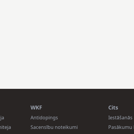
WKF
Cits
ja
Antidopings
Iestāšanās 
iteja
Sacensību noteikumi
Pasākumu 