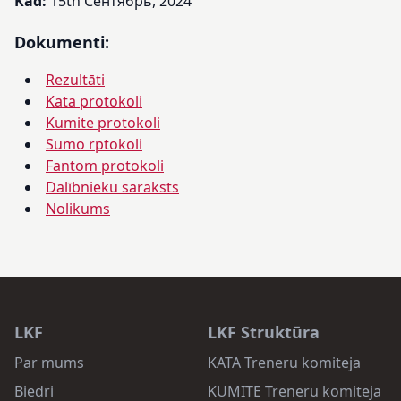
Kad:
15th Сентябрь, 2024
Dokumenti:
Rezultāti
Kata protokoli
Kumite protokoli
Sumo rptokoli
Fantom protokoli
Dalībnieku saraksts
Nolikums
LKF
LKF Struktūra
Par mums
KATA Treneru komiteja
Biedri
KUMITE Treneru komiteja