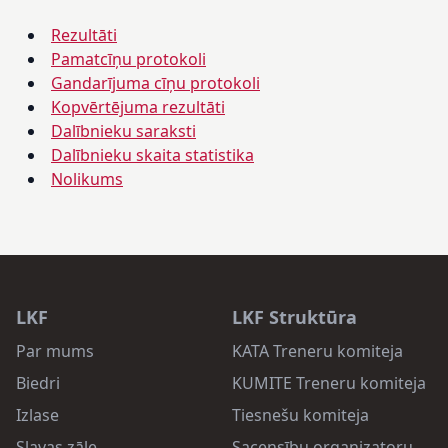
Rezultāti
Pamatcīņu protokoli
Gandarījuma cīņu protokoli
Kopvērtējuma rezultāti
Dalībnieku saraksti
Dalībnieku skaita statistika
Nolikums
LKF
LKF Struktūra
Par mums
KATA Treneru komiteja
Biedri
KUMITE Treneru komiteja
Izlase
Tiesnešu komiteja
Slavas zāle
Sacensību organizatoru