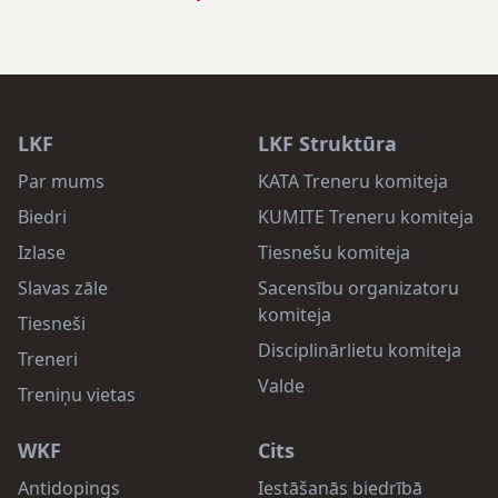
LKF
LKF Struktūra
Par mums
KATA Treneru komiteja
Biedri
KUMITE Treneru komiteja
Izlase
Tiesnešu komiteja
Slavas zāle
Sacensību organizatoru
komiteja
Tiesneši
Disciplinārlietu komiteja
Treneri
Valde
Treniņu vietas
WKF
Cits
Antidopings
Iestāšanās biedrībā