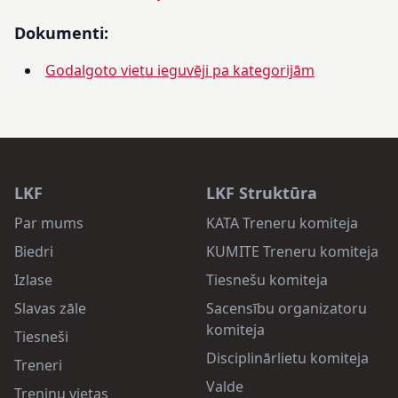
Dokumenti:
Godalgoto vietu ieguvēji pa kategorijām
LKF
LKF Struktūra
Par mums
KATA Treneru komiteja
Biedri
KUMITE Treneru komiteja
Izlase
Tiesnešu komiteja
Slavas zāle
Sacensību organizatoru
komiteja
Tiesneši
Disciplinārlietu komiteja
Treneri
Valde
Treniņu vietas