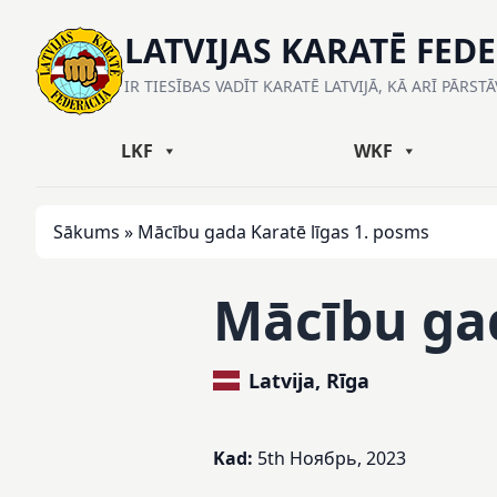
LATVIJAS KARATĒ FED
IR TIESĪBAS VADĪT KARATĒ LATVIJĀ, KĀ ARĪ PĀRST
LKF
WKF
Sākums
»
Mācību gada Karatē līgas 1. posms
Mācību gad
Latvija, Rīga
Kad:
5th Ноябрь, 2023