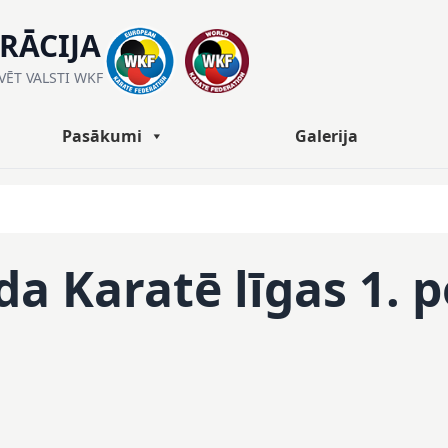
ERĀCIJA
ĀVĒT VALSTI WKF
Pasākumi
Galerija
a Karatē līgas 1. 