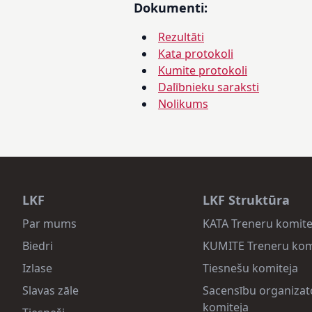
Dokumenti:
Rezultāti
Kata protokoli
Kumite protokoli
Dalībnieku saraksti
Nolikums
LKF
LKF Struktūra
Par mums
KATA Treneru komite
Biedri
KUMITE Treneru kom
Izlase
Tiesnešu komiteja
Slavas zāle
Sacensību organizat
komiteja