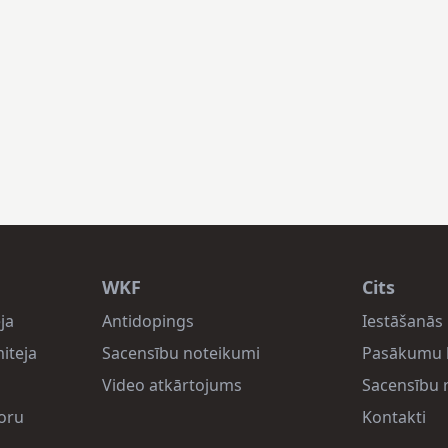
WKF
Cits
ja
Antidopings
Iestāšanās 
iteja
Sacensību noteikumi
Pasākumu 
Video atkārtojums
Sacensību r
oru
Kontakti