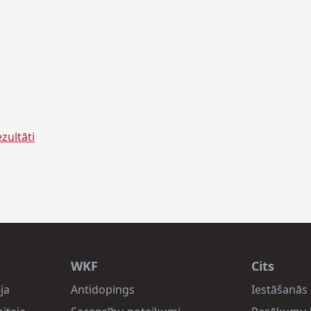
ultāti
WKF
Cits
ja
Antidopings
Iestāšanās 