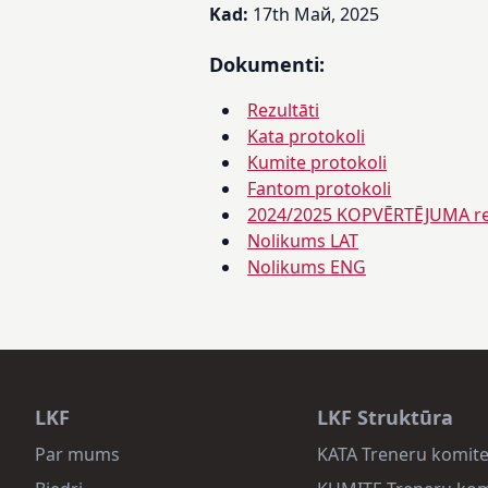
Kad:
17th Май, 2025
Dokumenti:
Rezultāti
Kata protokoli
Kumite protokoli
Fantom protokoli
2024/2025 KOPVĒRTĒJUMA rez
Nolikums LAT
Nolikums ENG
LKF
LKF Struktūra
Par mums
KATA Treneru komite