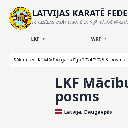
LATVIJAS KARATĒ FED
IR TIESĪBAS VADĪT KARATĒ LATVIJĀ, KĀ ARĪ PĀRST
LKF
WKF
Sākums
»
LKF Mācību gada līga 2024/2025 3. posms
LKF Mācību
posms
Latvija, Daugavpils