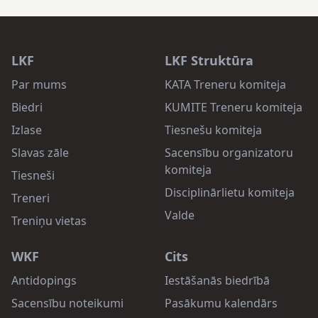
LKF
LKF Struktūra
Par mums
KATA Treneru komiteja
Biedri
KUMITE Treneru komiteja
Izlase
Tiesnešu komiteja
Slavas zāle
Sacensību organizatoru
komiteja
Tiesneši
Disciplinārlietu komiteja
Treneri
Valde
Treniņu vietas
WKF
Cits
Antidopings
Iestāšanās biedrībā
Sacensību noteikumi
Pasākumu kalendārs