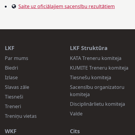
Saite uz oficiālajiem sacensību rezultātiem
LKF
LKF Struktūra
Par mums
KATA Treneru komiteja
Biedri
KUMITE Treneru komiteja
Izlase
Tiesnešu komiteja
Slavas zāle
Sacensību organizatoru
komiteja
Tiesneši
Disciplinārlietu komiteja
Treneri
Valde
Treniņu vietas
WKF
Cits