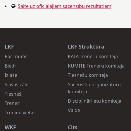
Saite uz oficiālajiem sacensību rezultātiem
LKF
LKF Struktūra
Par mums
KATA Treneru komiteja
Biedri
KUMITE Treneru komiteja
Izlase
Tiesnešu komiteja
Slavas zāle
Sacensību organizatoru
komiteja
Tiesneši
Disciplinārlietu komiteja
Treneri
Valde
Treniņu vietas
WKF
Cits