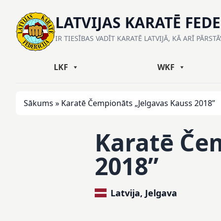
LATVIJAS KARATĒ FED
IR TIESĪBAS VADĪT KARATĒ LATVIJĀ, KĀ ARĪ PĀRST
LKF
WKF
Sākums
»
Karatē Čempionāts „Jelgavas Kauss 2018”
Karatē Če
2018”
Latvija, Jelgava