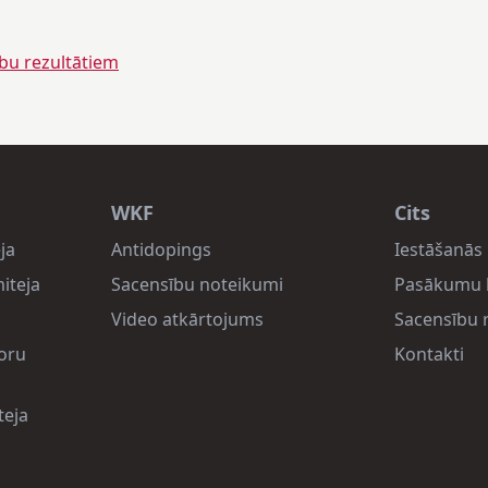
ību rezultātiem
WKF
Cits
ja
Antidopings
Iestāšanās 
iteja
Sacensību noteikumi
Pasākumu 
Video atkārtojums
Sacensību r
oru
Kontakti
teja