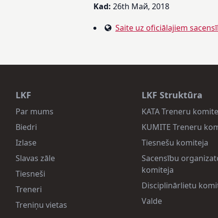
Kad:
26th Май, 2018
Saite uz oficiālajiem sacens
LKF
LKF Struktūra
Par mums
KATA Treneru komite
Biedri
KUMITE Treneru kom
Izlase
Tiesnešu komiteja
Slavas zāle
Sacensību organizat
komiteja
Tiesneši
Disciplinārlietu komi
Treneri
Valde
Treniņu vietas