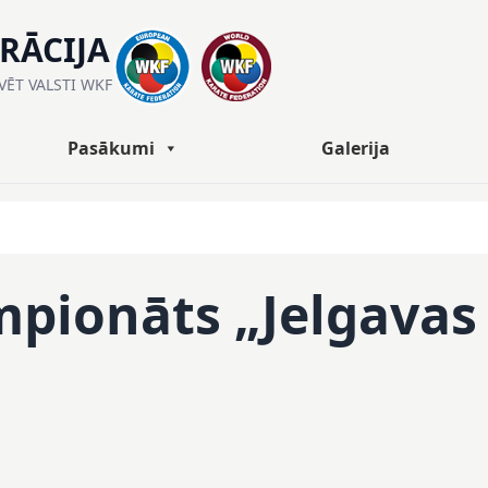
ERĀCIJA
ĀVĒT VALSTI WKF
Pasākumi
Galerija
mpionāts „Jelgavas