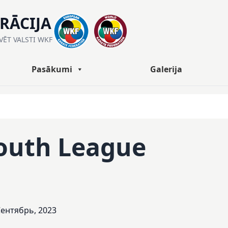
ERĀCIJA
ĀVĒT VALSTI WKF
Pasākumi
Galerija
Youth League
Сентябрь, 2023