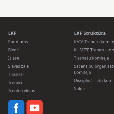
LKF
LKF Struktūra
Par mums
KATA Treneru komite
Biedri
KUMITE Treneru kom
Izlase
Tiesnešu komiteja
Slavas zāle
Sacensību organizat
komiteja
Tiesneši
Disciplinārlietu komi
Treneri
Valde
Treniņu vietas