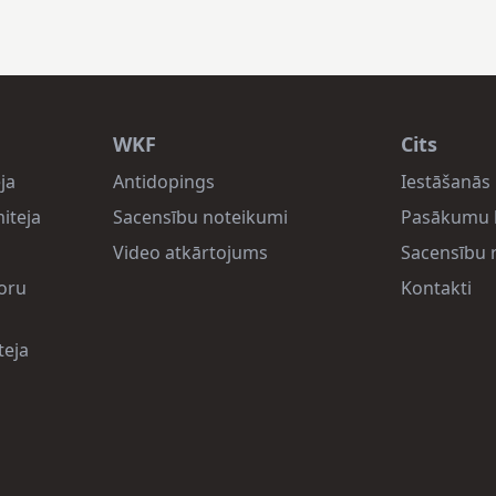
WKF
Cits
ja
Antidopings
Iestāšanās 
iteja
Sacensību noteikumi
Pasākumu 
Video atkārtojums
Sacensību r
oru
Kontakti
teja