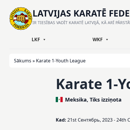
LATVIJAS KARATĒ FED
IR TIESĪBAS VADĪT KARATĒ LATVIJĀ, KĀ ARĪ PĀRST
LKF
WKF
Sākums
»
Karate 1-Youth League
Karate 1-
Meksika, Tiks izziņota
Kad:
21st Сентябрь, 2023 - 24th 