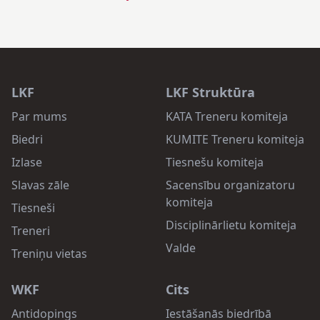
LKF
LKF Struktūra
Par mums
KATA Treneru komiteja
Biedri
KUMITE Treneru komiteja
Izlase
Tiesnešu komiteja
Slavas zāle
Sacensību organizatoru
komiteja
Tiesneši
Disciplinārlietu komiteja
Treneri
Valde
Treniņu vietas
WKF
Cits
Antidopings
Iestāšanās biedrībā