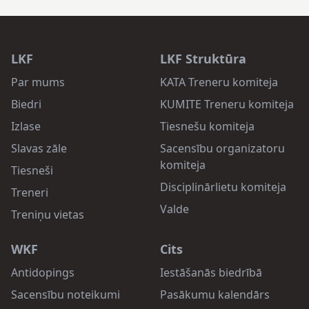
LKF
LKF Struktūra
Par mums
KATA Treneru komiteja
Biedri
KUMITE Treneru komiteja
Izlase
Tiesnešu komiteja
Slavas zāle
Sacensību organizatoru
komiteja
Tiesneši
Disciplinārlietu komiteja
Treneri
Valde
Treniņu vietas
WKF
Cits
Antidopings
Iestāšanās biedrībā
Sacensību noteikumi
Pasākumu kalendārs