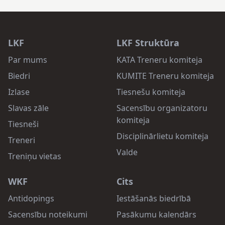
LKF
LKF Struktūra
Par mums
KATA Treneru komiteja
Biedri
KUMITE Treneru komiteja
Izlase
Tiesnešu komiteja
Slavas zāle
Sacensību organizatoru
komiteja
Tiesneši
Disciplinārlietu komiteja
Treneri
Valde
Treniņu vietas
WKF
Cits
Antidopings
Iestāšanās biedrībā
Sacensību noteikumi
Pasākumu kalendārs