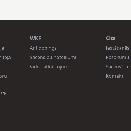
WKF
Cits
ja
Antidopings
Iestāšanās 
iteja
Sacensību noteikumi
Pasākumu 
Video atkārtojums
Sacensību r
oru
Kontakti
teja