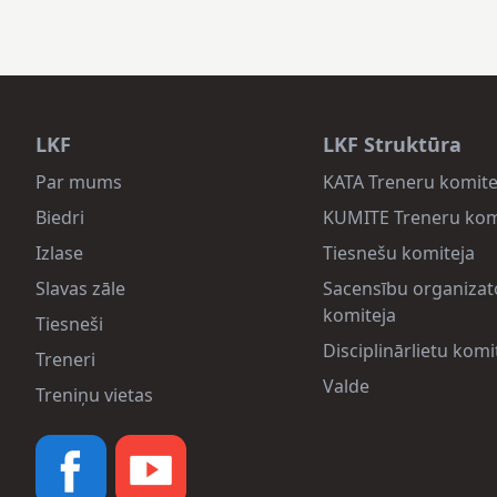
LKF
LKF Struktūra
Par mums
KATA Treneru komite
Biedri
KUMITE Treneru kom
Izlase
Tiesnešu komiteja
Slavas zāle
Sacensību organizat
komiteja
Tiesneši
Disciplinārlietu komi
Treneri
Valde
Treniņu vietas