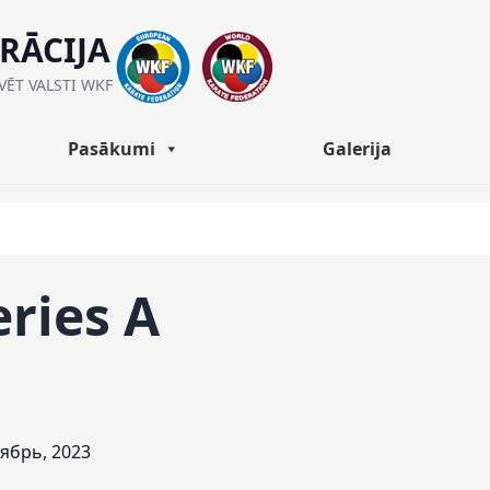
ERĀCIJA
ĀVĒT VALSTI WKF
Pasākumi
Galerija
eries A
оябрь, 2023