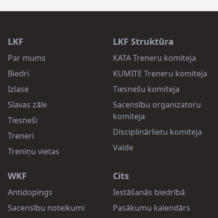
LKF
LKF Struktūra
Par mums
KATA Treneru komiteja
Biedri
KUMITE Treneru komiteja
Izlase
Tiesnešu komiteja
Slavas zāle
Sacensību organizatoru
komiteja
Tiesneši
Disciplinārlietu komiteja
Treneri
Valde
Treniņu vietas
WKF
Cits
Antidopings
Iestāšanās biedrībā
Sacensību noteikumi
Pasākumu kalendārs