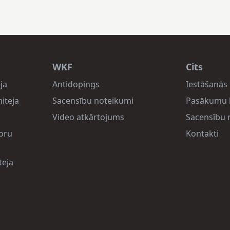
WKF
Cits
ja
Antidopings
Iestāšanās 
iteja
Sacensību noteikumi
Pasākumu 
Video atkārtojums
Sacensību r
oru
Kontakti
teja