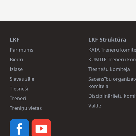
LKF
LKF Struktūra
Par mums
KATA Treneru komite
Biedri
KUMITE Treneru kom
Izlase
Tiesnešu komiteja
Slavas zāle
Sacensību organizat
komiteja
Tiesneši
Disciplinārlietu komi
Treneri
Valde
Treniņu vietas