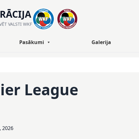
ERĀCIJA
ĀVĒT VALSTI WKF
Pasākumi
Galerija
ier League
, 2026