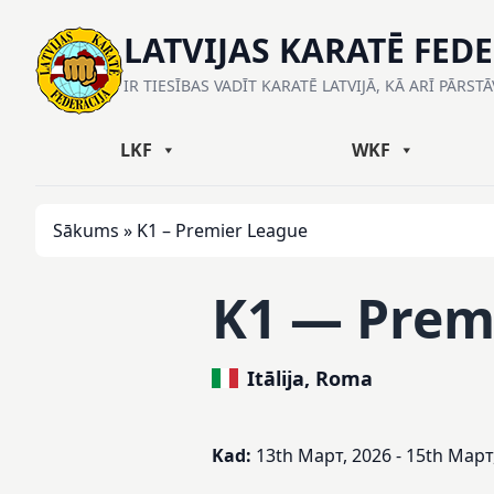
LATVIJAS KARATĒ FED
IR TIESĪBAS VADĪT KARATĒ LATVIJĀ, KĀ ARĪ PĀRST
LKF
WKF
Sākums
»
K1 – Premier League
K1 — Prem
Itālija, Roma
Kad:
13th Март, 2026 - 15th Март