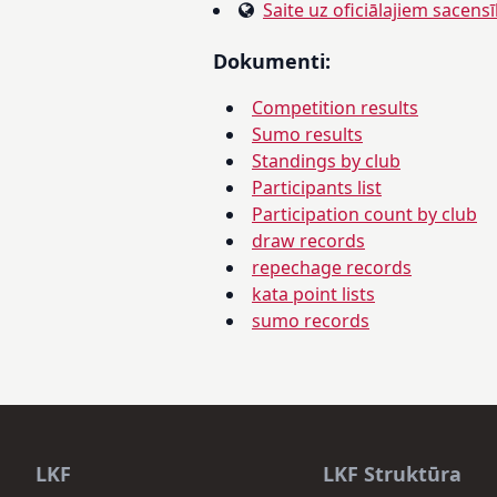
Saite uz oficiālajiem sacens
Dokumenti:
Competition results
Sumo results
Standings by club
Participants list
Participation count by club
draw records
repechage records
kata point lists
sumo records
LKF
LKF Struktūra