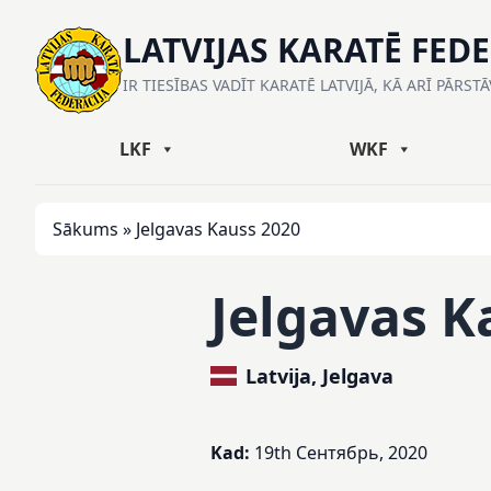
LATVIJAS KARATĒ FED
IR TIESĪBAS VADĪT KARATĒ LATVIJĀ, KĀ ARĪ PĀRST
LKF
WKF
Sākums
»
Jelgavas Kauss 2020
Jelgavas K
Latvija, Jelgava
Kad:
19th Сентябрь, 2020