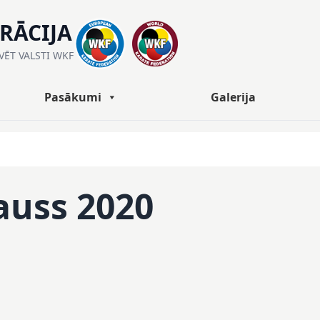
ERĀCIJA
ĀVĒT VALSTI WKF
Pasākumi
Galerija
auss 2020