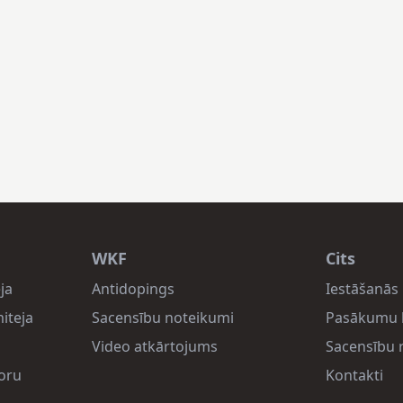
WKF
Cits
ja
Antidopings
Iestāšanās 
iteja
Sacensību noteikumi
Pasākumu 
Video atkārtojums
Sacensību r
oru
Kontakti