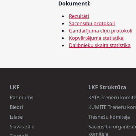
Dokumenti:
Rezultāti
Sacensību protokoli
Gandarījuma cīņu protokoli
Kopvērtējuma statistika
Dalībnieku skaita statistika
LKF
LKF Struktūra
Par mums
KATA Treneru komite
Biedri
KUMITE Treneru kom
Izlase
Tiesnešu komiteja
Slavas zāle
Sacensību organizat
komiteja