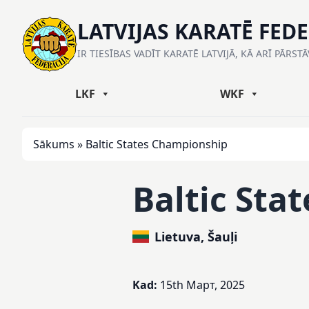
LATVIJAS KARATĒ FED
IR TIESĪBAS VADĪT KARATĒ LATVIJĀ, KĀ ARĪ PĀRST
LKF
WKF
Sākums
»
Baltic States Championship
Baltic Sta
Lietuva, Šauļi
Kad:
15th Март, 2025