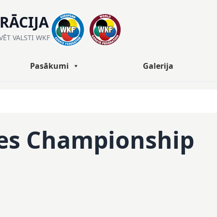
ERĀCIJA
ĀVĒT VALSTI WKF
Pasākumi
Galerija
tes Championship