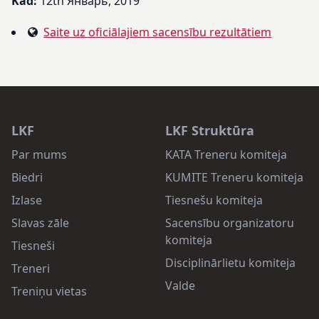
Kad:
12th Январь, 2019
Saite uz oficiālajiem sacensību rezultātiem
LKF
LKF Struktūra
Par mums
KATA Treneru komiteja
Biedri
KUMITE Treneru komiteja
Izlase
Tiesnešu komiteja
Slavas zāle
Sacensību organizatoru
komiteja
Tiesneši
Disciplinārlietu komiteja
Treneri
Valde
Treniņu vietas