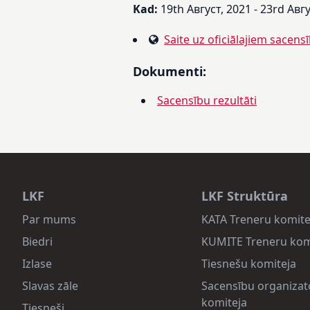
Kad:
19th Август, 2021 - 23rd Авг
Saite uz oficiālajiem sacens
Dokumenti:
Sacensību rezultāti
LKF
LKF Struktūra
Par mums
KATA Treneru komite
Biedri
KUMITE Treneru kom
Izlase
Tiesnešu komiteja
Slavas zāle
Sacensību organizat
komiteja
Tiesneši