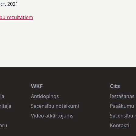
уст, 2021
ību rezultātiem
WKF
Cits
ja
Antidopings
Iestāšanās 
iteja
Sacensību noteikumi
Pasākumu 
Video atkārtojums
Sacensību r
oru
Kontakti