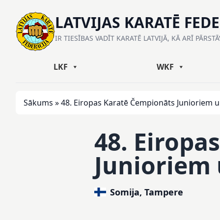
LATVIJAS KARATĒ FED
IR TIESĪBAS VADĪT KARATĒ LATVIJĀ, KĀ ARĪ PĀRST
LKF
WKF
Sākums
»
48. Eiropas Karatē Čempionāts Junioriem 
48. Eiropa
Junioriem
Somija, Tampere