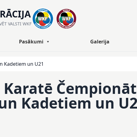
ERĀCIJA
ĀVĒT VALSTI WKF
Pasākumi
Galerija
un Kadetiem un U21
s Karatē Čempionāt
 un Kadetiem un U