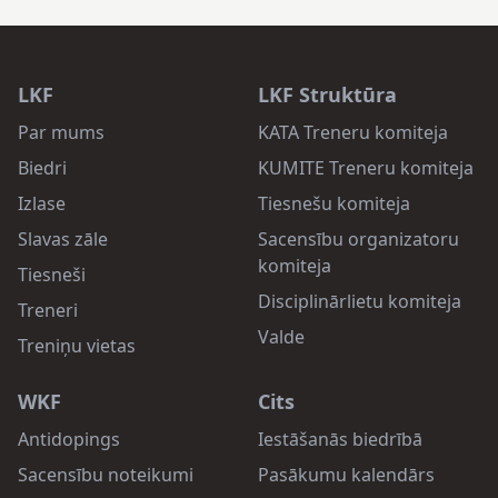
LKF
LKF Struktūra
Par mums
KATA Treneru komiteja
Biedri
KUMITE Treneru komiteja
Izlase
Tiesnešu komiteja
Slavas zāle
Sacensību organizatoru
komiteja
Tiesneši
Disciplinārlietu komiteja
Treneri
Valde
Treniņu vietas
WKF
Cits
Antidopings
Iestāšanās biedrībā
Sacensību noteikumi
Pasākumu kalendārs